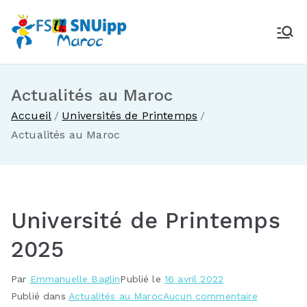
Aller
au
SNUipp Maroc
Des idées qui font école
contenu
Actualités au Maroc
Accueil
Universités de Printemps
Actualités au Maroc
Université de Printemps
2025
Par
Emmanuelle Baglin
Publié le
16 avril 2022
sur
Publié dans
Actualités au Maroc
Aucun commentaire