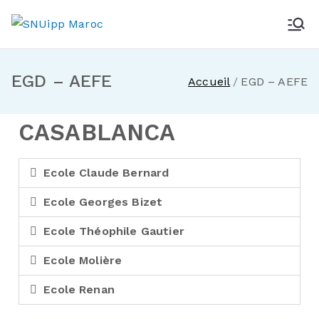
SNUipp Maroc
Des idées qui font école
EGD – AEFE
Accueil
EGD – AEFE
CASABLANCA
Ecole Claude Bernard
Ecole Georges Bizet
Ecole Théophile Gautier
Ecole Molière
Ecole Renan