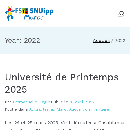
Aller
au
SNUipp Maroc
Des idées qui font école
contenu
Year:
2022
Accueil
2022
Université de Printemps
2025
Par
Emmanuelle Baglin
Publié le
16 avril 2022
sur
Publié dans
Actualités au Maroc
Aucun commentaire
Université
Les 24 et 25 mars 2025, s’est déroulée à Casablanca
de