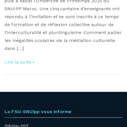
puis à Rabat l’Université de Printemps 2025 du
Printemps
2025
SNUIPP Maroc. Une cinquantaine d’enseignants ont
répondu à l’invitation et se sont inscrits à ce temps
de formation et de réflexion collective autour de
l’Interculturalité et plurilinguisme :Comment pallier
les inégalités scolaires via la médiation culturelle
dans […]
Lire la suite
La FSU-SNUipp vous informe
SNUipp-HDF